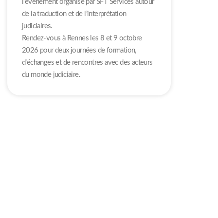
l’évènement organisé par SFT Services autour
de la traduction et de l’interprétation
judiciaires.
Rendez-vous à Rennes les 8 et 9 octobre
2026 pour deux journées de formation,
d’échanges et de rencontres avec des acteurs
du monde judiciaire.
SFT Services
Mentions légales
02 43 42 79 86
Règlement intérieur
Conditions Générales
contact@sft-services.fr