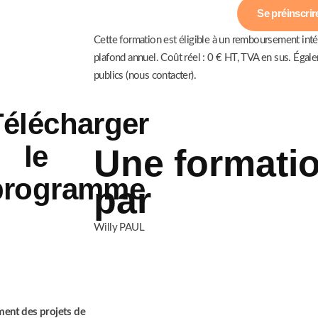
Se préinscrir
Cette formation est éligible à un remboursement intégr
plafond annuel. Coût réel : 0 € HT, TVA en sus. Égale
publics (nous contacter).
Télécharger
le
Une formati
programme
par
Willy PAUL
ement des projets de