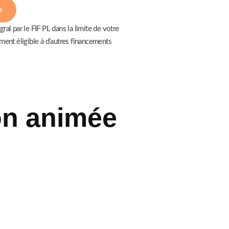
e
al par le FIF PL dans la limite de votre
ment éligible à d’autres financements
on animée