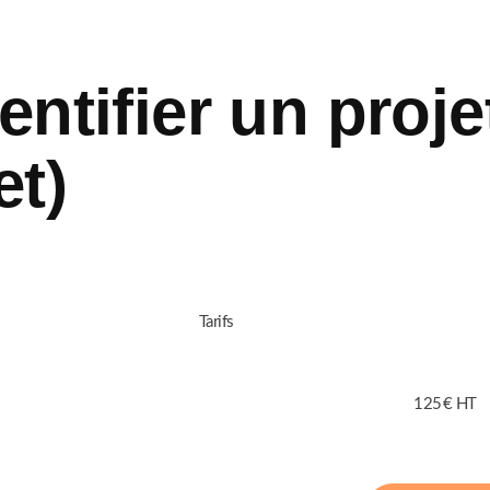
entifier un proje
et)
Tarifs
125 € HT