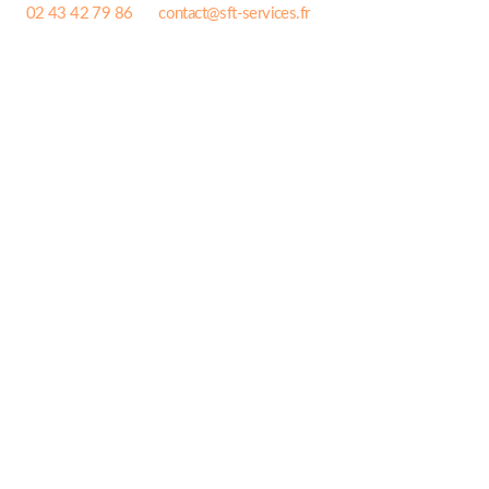
02 43 42 79 86
contact@sft-services.fr