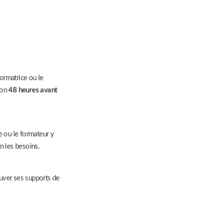
formatrice ou le
ion
48 heures avant
e ou le formateur y
n les besoins.
ouver ses supports de