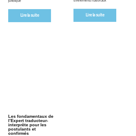
Évènements nationaux
juridique
Lire la suite
Lire la suite
Les fondamentaux de
l’Expert traducteur-
interprète pour les
postulants et
confirmés