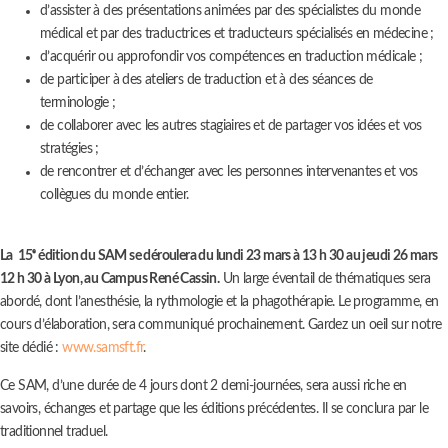
d’assister à des présentations animées par des spécialistes du monde
médical et par des traductrices et traducteurs spécialisés en médecine ;
d’acquérir ou approfondir vos compétences en traduction médicale ;
de participer à des ateliers de traduction et à des séances de
terminologie ;
de collaborer avec les autres stagiaires et de partager vos idées et vos
stratégies ;
de rencontrer et d’échanger avec les personnes intervenantes et vos
collègues du monde entier.
La 15ᵉ édition du SAM
se déroulera du lundi 23 mars à 13 h 30 au jeudi 26 mars
12 h 30 à Lyon, au Campus René Cassin.
Un large éventail de thématiques sera
abordé, dont l’anesthésie, la rythmologie et la phagothérapie.
Le programme, en
cours d’élaboration, sera communiqué prochainement.
Gardez un oeil sur notre
site dédié :
www.samsft.fr
.
Ce SAM, d’une durée de 4 jours dont 2 demi-journées, sera aussi riche en
savoirs, échanges et partage que les éditions précédentes. Il se conclura par le
traditionnel traduel.