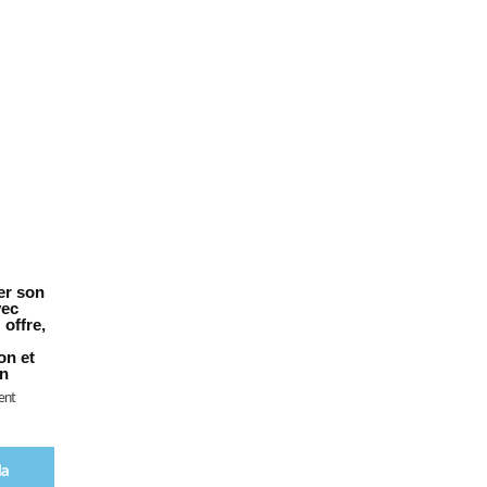
ide
er son
vec
offre,
on et
on
ent
la