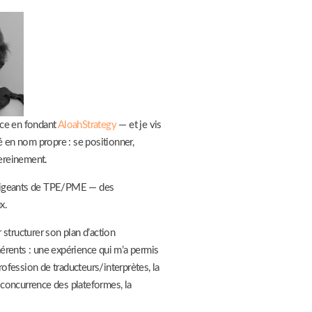
nce en fondant
AloahStrategy
— et je vis
té en nom propre : se positionner,
sereinement.
irigeants de TPE/PME — des
x.
 structurer son plan d’action
hérents : une expérience qui m’a permis
ofession de traducteurs/interprètes, la
la concurrence des plateformes, la