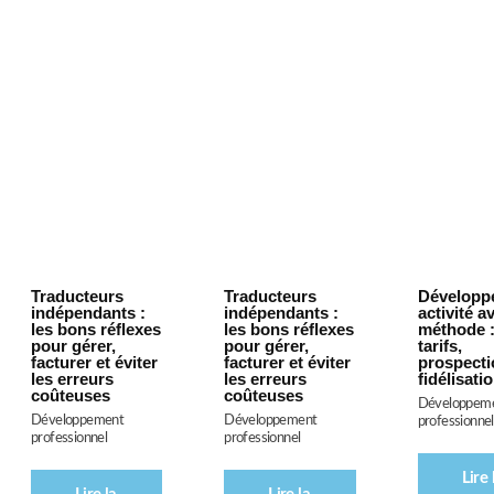
Vue rapide
Vue rapide
Vue rap
Traducteurs
Traducteurs
Développ
indépendants :
indépendants :
activité a
les bons réflexes
les bons réflexes
méthode : 
pour gérer,
pour gérer,
tarifs,
facturer et éviter
facturer et éviter
prospecti
les erreurs
les erreurs
fidélisati
coûteuses
coûteuses
Développem
Développement
Développement
professionnel
professionnel
professionnel
Lire 