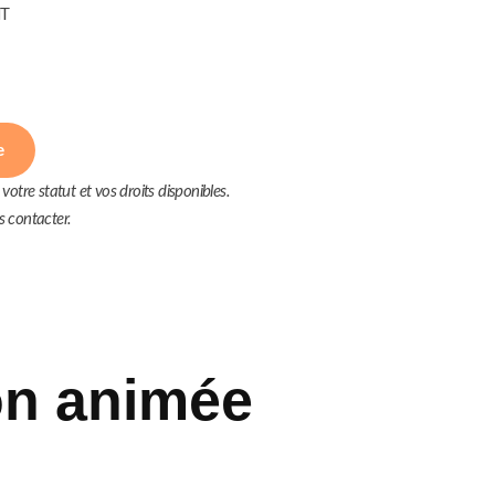
HT
e
otre statut et vos droits disponibles.
us contacter.
on animée