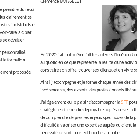
Clémence BOISSELET
e prendre du recul
plus clairement ce
stics individuels et
oir-faire, à cibler
s se dévaluer.
n personnalisé,
En 2020, j’ai moi-même fait le saut vers l’indépenda
t la formation.
au quotidien ce que représente la réalité d’une activi
construire son offre, trouver ses clients, et en vivre 
alement proposée
Ainsi, j’accompagne et je forme chaque année des d
indépendants, des experts, des professionnels libérau
J’ai également eu le plaisir d’accompagner la
SFT
pour
stratégique et le rendre déployable auprès de ses ad
de comprendre de près les enjeux spécifiques de la pr
difficulté à valoriser une expertise auprès du client, 
nécessité de sortir du seul bouche-à-oreille.