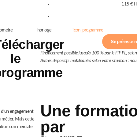
115 € 
Télécharger
Se préinscrir
Financement possible jusqu’à 100 % par le FIF PL, selon v
le
Autres dispositifs mobilisables selon votre situation : no
programme
Une formati
nt d’un engagement
u métier. Mais cette
par
isation commerciale