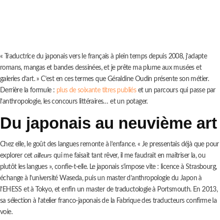
« Traductrice du japonais vers le français à plein temps depuis 2008, j’adapte
romans, mangas et bandes dessinées, et je prête ma plume aux musées et
galeries d’art. » C’est en ces termes que Géraldine Oudin présente son métier.
Derrière la formule :
plus de soixante titres publiés
et un parcours qui passe par
l’anthropologie, les concours littéraires… et un potager.
Du japonais au neuvième art
Chez elle, le goût des langues remonte à l’enfance. « Je pressentais déjà que pour
explorer cet
ailleurs
qui me faisait tant rêver, il me faudrait en maîtriser la, ou
plutôt les langues », confie-t-elle. Le japonais s’impose vite : licence à Strasbourg,
échange à l’université Waseda, puis un master d’anthropologie du Japon à
l’EHESS et à Tokyo, et enfin un master de traductologie à Portsmouth. En 2013,
sa sélection à l’atelier franco-japonais de la Fabrique des traducteurs confirme la
voie.