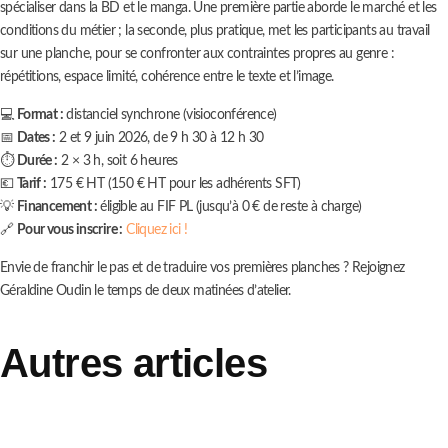
spécialiser dans la BD et le manga. Une première partie aborde le marché et les
conditions du métier ; la seconde, plus pratique, met les participants au travail
sur une planche, pour se confronter aux contraintes propres au genre :
répétitions, espace limité, cohérence entre le texte et l’image.
💻
Format :
distanciel synchrone (visioconférence)
📅
Dates :
2 et 9 juin 2026, de 9 h 30 à 12 h 30
⏱️
Durée :
2 × 3 h, soit 6 heures
💶
Tarif :
175 € HT (150 € HT pour les adhérents SFT)
💡
Financement :
éligible au FIF PL (jusqu’à 0 € de reste à charge)
🔗
Pour vous inscrire :
Cliquez ici !
Envie de franchir le pas et de traduire vos premières planches ? Rejoignez
Géraldine Oudin le temps de deux matinées d’atelier.
Autres articles