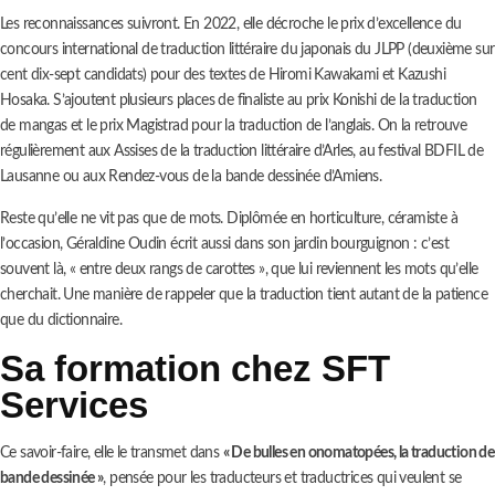
Les reconnaissances suivront. En 2022, elle décroche le prix d’excellence du
concours international de traduction littéraire du japonais du JLPP (deuxième sur
cent dix-sept candidats) pour des textes de Hiromi Kawakami et Kazushi
Hosaka. S’ajoutent plusieurs places de finaliste au prix Konishi de la traduction
de mangas et le prix Magistrad pour la traduction de l’anglais. On la retrouve
régulièrement aux Assises de la traduction littéraire d’Arles, au festival BDFIL de
Lausanne ou aux Rendez-vous de la bande dessinée d’Amiens.
Reste qu’elle ne vit pas que de mots. Diplômée en horticulture, céramiste à
l’occasion, Géraldine Oudin écrit aussi dans son jardin bourguignon : c’est
souvent là, « entre deux rangs de carottes », que lui reviennent les mots qu’elle
cherchait. Une manière de rappeler que la traduction tient autant de la patience
que du dictionnaire.
Sa formation chez SFT
Services
Ce savoir-faire, elle le transmet dans
« De bulles en onomatopées, la traduction de
bande dessinée »
, pensée pour les traducteurs et traductrices qui veulent se