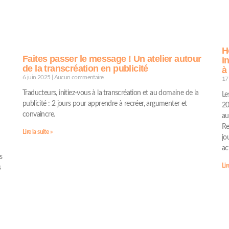
H
Faites passer le message ! Un atelier autour
i
de la transcréation en publicité
à
6 juin 2025
Aucun commentaire
17
Traducteurs, initiez-vous à la transcréation et au domaine de la
Le
publicité : 2 jours pour apprendre à recréer, argumenter et
20
convaincre.
au
Re
Lire la suite »
jo
ac
s
Lir
s