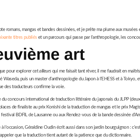
dapte romans, mangas et bandes dessinées, et je prête ma plume aux musées et
ixante titres publiés
et un parcours qui passe par l’anthropologie, les concou
euvième art
 que pour explorer cet
ailleurs
qui me faisait tant rêver, il me faudrait en maîtris
rsité Waseda, puis un master d’anthropologie du Japon à l’EHESS et à Tokyo, e
ue des traducteurs confirme la voie.
 du concours international de traduction littéraire du japonais du JLPP (deu
ces de finaliste au prix Konishi de la traduction de mangas et le prix Magist
, au festival BDFIL de Lausanne ou aux Rendez-vous de la bande dessinée d’A
à l’occasion, Géraldine Oudin écrit aussi dans son jardin bourguignon : c’est
appeler que la traduction tient autant de la patience que du dictionnaire.