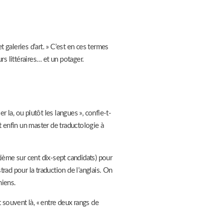
 galeries d’art. » C’est en ces termes
rs littéraires… et un potager.
er la, ou plutôt les langues », confie-t-
t enfin un master de traductologie à
xième sur cent dix-sept candidats) pour
rad pour la traduction de l’anglais. On
miens.
 souvent là, « entre deux rangs de