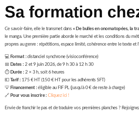
Sa formation che
Ce savoir-faire, elle le transmet dans
« De bulles en onomatopées, la tr
le manga. Une première partie aborde le marché et les conditions du métier
propres au genre : répétitions, espace limité, cohérence entre le texte et 
💻
Format :
distanciel synchrone (visioconférence)
📅
Dates :
2 et 9 juin 2026, de 9 h 30 à 12 h 30
⏱️
Durée :
2 × 3 h, soit 6 heures
💶
Tarif :
175 € HT (150 € HT pour les adhérents SFT)
💡
Financement :
éligible au FIF PL (jusqu’à 0 € de reste à charge)
🔗
Pour vous inscrire :
Cliquez ici !
Envie de franchir le pas et de traduire vos premières planches ? Rejoigne