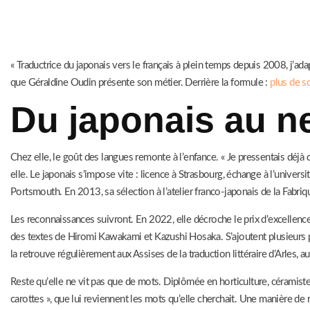
« Traductrice du japonais vers le français à plein temps depuis 2008, j’a
que Géraldine Oudin présente son métier. Derrière la formule :
plus de so
Du japonais au n
Chez elle, le goût des langues remonte à l’enfance. « Je pressentais déjà
elle. Le japonais s’impose vite : licence à Strasbourg, échange à l’unive
Portsmouth. En 2013, sa sélection à l’atelier franco-japonais de la Fabriq
Les reconnaissances suivront. En 2022, elle décroche le prix d’excellence
des textes de Hiromi Kawakami et Kazushi Hosaka. S’ajoutent plusieurs pla
la retrouve régulièrement aux Assises de la traduction littéraire d’Arles
Reste qu’elle ne vit pas que de mots. Diplômée en horticulture, céramiste 
carottes », que lui reviennent les mots qu’elle cherchait. Une manière de r