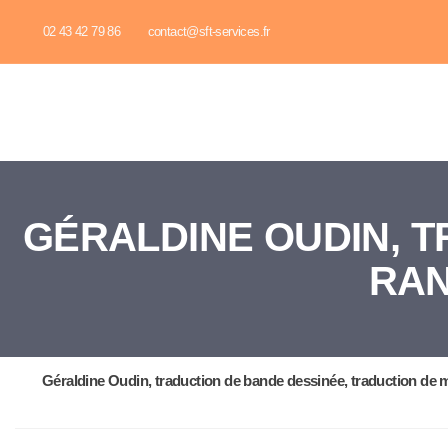
02 43 42 79 86
contact@sft-services.fr
GÉRALDINE OUDIN, T
RAN
Géraldine Oudin
,
traduction de bande dessinée
,
traduction de