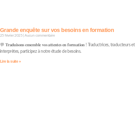
Grande enquête sur vos besoins en formation
25 février 2025
Aucun commentaire
💬 𝐓𝐫𝐚𝐝𝐮𝐢𝐬𝐨𝐧𝐬 𝐞𝐧𝐬𝐞𝐦𝐛𝐥𝐞 𝐯𝐨𝐬 𝐚𝐭𝐭𝐞𝐧𝐭𝐞𝐬 𝐞𝐧 𝐟𝐨𝐫𝐦𝐚𝐭𝐢𝐨𝐧 ! Traductrices, traducteurs et
interprètes, participez à notre étude de besoins.
Lire la suite »
SFT Services
02 43 42 79 86
contact@sft-services.fr
Mentions légales
Règlement intérieur
Conditions Générales de vente